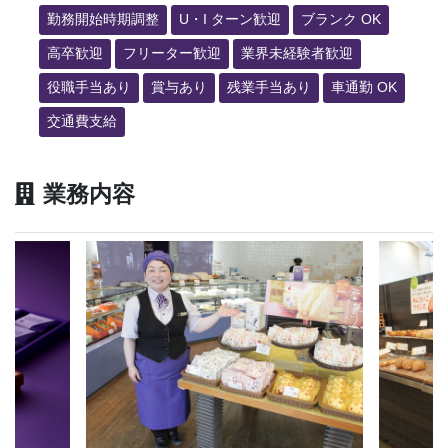
勤務開始時期調整
U・I ターン歓迎
ブランク OK
高卒歓迎
フリーター歓迎
業界未経験者歓迎
役職手当あり
賞与あり
残業手当あり
車通勤 OK
交通費支給
業務内容