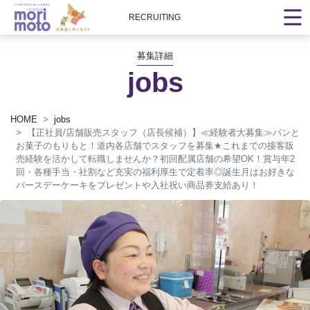
RECRUITING
募集詳細
jobs
HOME
jobs
【正社員/店舗販売スタッフ（店長候補）】≪経験者大募集≫パンと
お菓子のもりもと！道内各店舗でスタッフを募集
★
これまでの接客販
売経験を活かして転職しませんか？初回配属店舗の希望OK！賞与年2
回・各種手当・社割など充実の福利厚生で定着率◎誕生月はお好きな
バースデーケーキをプレゼントや入社祝い商品券支給あり！